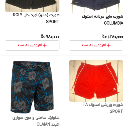
شورت (مایو) اورجینال ROLY
شورت مایو مردانه استوک
SPORT
COLUMBIA
980,000
1,280,000
افزودن به سبد
افزودن به سبد
شورت ورزشی استوک TA
SPORT
شلوارک ساحلی و موج سواری
اکبند OLAIAN