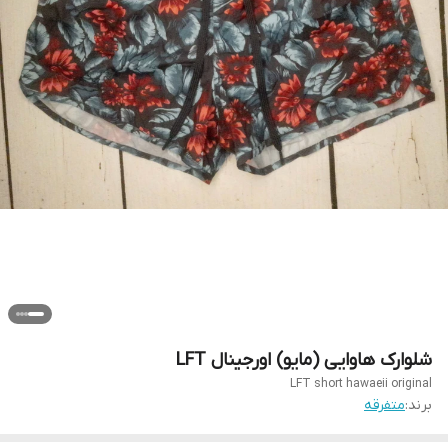
شلوارک هاوایی (مایو) اورجینال LFT
LFT short hawaeii original
برند:
متفرقه