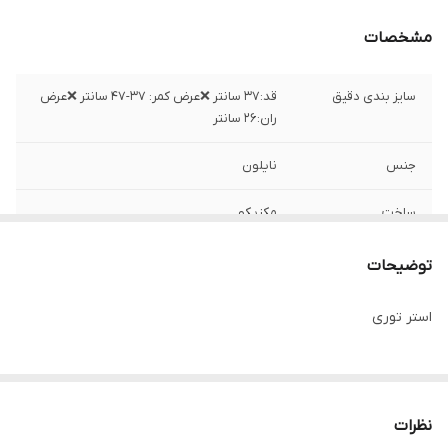
مشخصات
سایز بندی دقیق
قد:۳۷ سانتر ❌عرض کمر: ۳۷-۴۷ سانتر ❌عرض
ران:۲۶ سانتر
جنس
نایلون
ساخت
مکزیکو
توضیحات
استر توری
نظرات