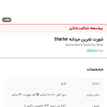
شورت تمرین مردانه Starter
Starter Men's Quick Dry Short
برند:
متفرقه
مشخصات
اندازه
لارج
سایز بندی
دور کمر: ۷۰-۱۰۰ سانتر 🔴 قد شورت: ۴۲ سانتر
جنس
۶۷٪ پلی استر ۳۳٪ الاستین (کش)