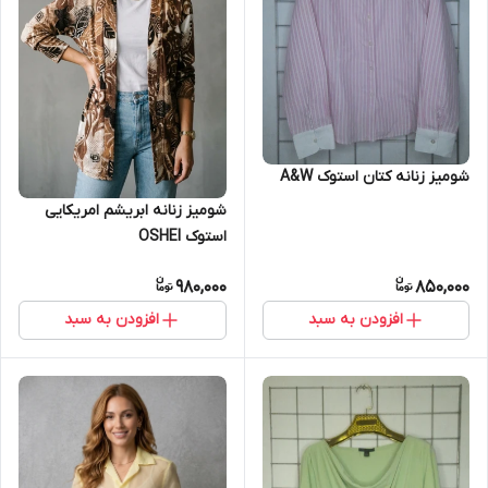
شومیز زنانه کتان استوک A&W
شومیز زنانه ابریشم امریکایی
استوک OSHEI
980,000
850,000
افزودن به سبد
افزودن به سبد