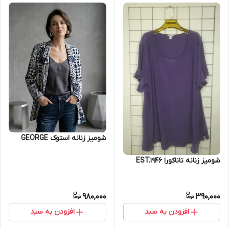
شومیز زنانه استوک GEORGE
شومیز زنانه تاناکورا EST.1946
980,000
390,000
افزودن به سبد
افزودن به سبد