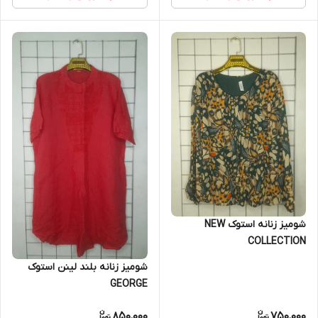
شومیز زنانه استوک NEW
COLLECTION
شومیز زنانه بلند لینن استوک
GEORGE
850,000
750,000