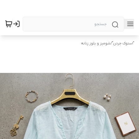
"استوک جردن"
/
شومیز و بلوز زنانه