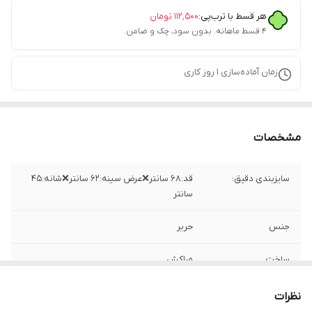
هر قسط با ترب‌پی:
۱۱۲٬۵۰۰
تومان
۴ قسط ماهانه. بدون سود، چک و ضامن.
زمان آماده‌سازی
1
روز کاری
مشخصات
سایزبندی دقیق:
قد:۶۸ سانتر❌عرض سینه:۶۲ سانتر❌شانه:۴۵
سانتر
جنس
حریر
ساخت
مراکش
نظرات