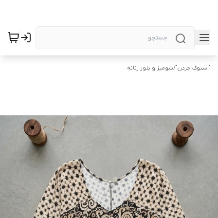
"استوک جردن"
/
شومیز و بلوز زنانه