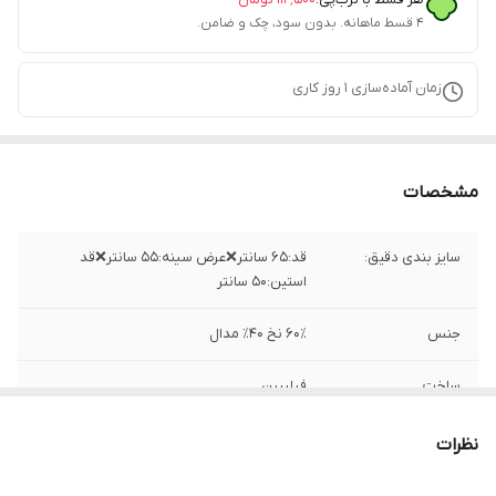
۴ قسط ماهانه. بدون سود، چک و ضامن.
زمان آماده‌سازی
1
روز کاری
مشخصات
سایز بندی دقیق:
قد:۶۵ سانتر❌عرض سینه:۵۵ سانتر❌قد
استین:۵۰ سانتر
جنس
۶۰٪ نخ ۴۰٪ مدال
ساخت
فیلیپین
نظرات