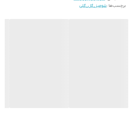
برچسب‌ها :
شومیز_گل_گلی