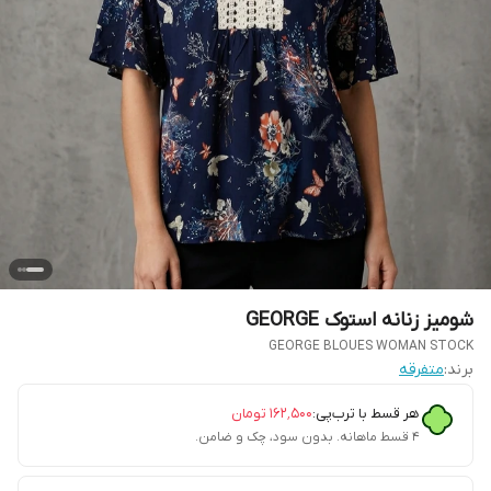
شومیز‌ زنانه استوک GEORGE
GEORGE BLOUES WOMAN STOCK
برند:
متفرقه
هر قسط با ترب‌پی:
۱۶۲٬۵۰۰
تومان
۴ قسط ماهانه. بدون سود، چک و ضامن.