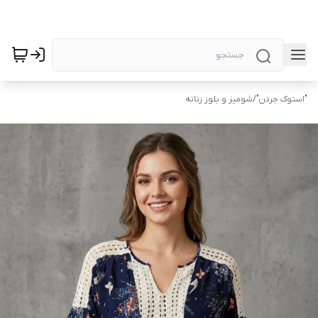
"استوک جردن"
/
شومیز و بلوز زنانه