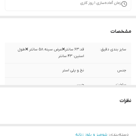
زمان آماده‌سازی
1
روز کاری
مشخصات
سایز بندی دقیق:
قد:۶۳ سانتر❌عرض سینه:۵۸ ساتتر ❌طول
استین: ۴۳ سانتر
جنس
نخ و پلی استر
ساخت
چین
نظرات
دسته‌بندی
:
شومیز و بلوز زنانه