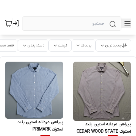
جدیدترین
برندها
قیمت
دسته‌بندی
فقط محص
پیراهن مردانه استین بلند
پیراهن مردانه استین بلند
استوک PRIMARK
استوک CEDAR WOOD STATE