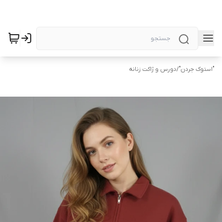
"استوک جردن"
/
دورس و ژاکت زنانه