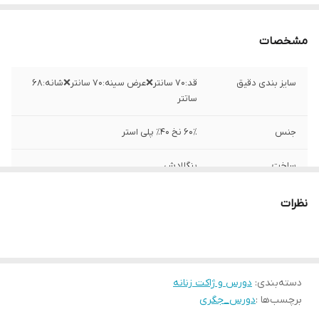
مشخصات
سایز بندی دقیق
قد:۷۰ سانتر❌عرض سینه:۷۰ سانتر❌شانه:۶۸
ساتتر
جنس
۶۰٪ نخ ۴۰٪ پلی استر
ساخت
بنگلادش
نظرات
دسته‌بندی
:
دورس و ژاکت زنانه
برچسب‌ها :
دورس_جگری