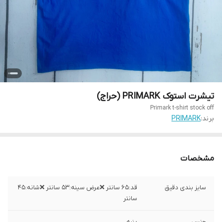
تیشرت استوک PRIMARK (حراج)
Primark t-shirt stock off
برند:
PRIMARK
مشخصات
سایز بندی دقیق
قد:۶۵ سانتر ❌عرض سینه:۵۳ سانتر ❌شانه:۴۵
سانتر
جنس
پنبه