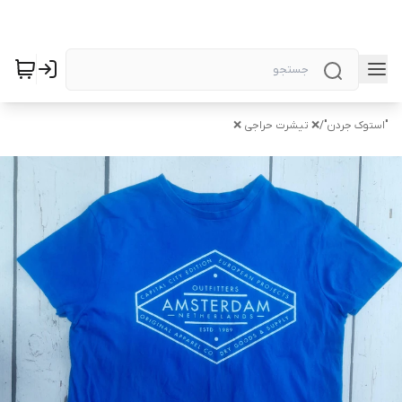
"استوک جردن"
/
❌ تیشرت حراجی ❌