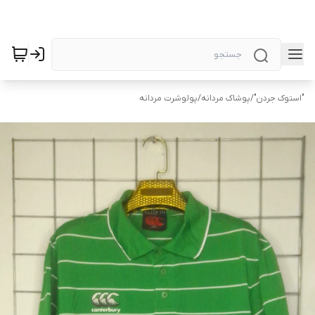
"استوک جردن"
/
پوشاک مردانه
/
پولوشرت مردانه