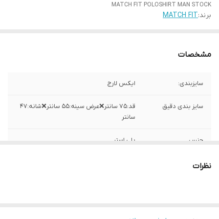
MATCH FIT POLOSHIRT MAN STOCK
برند:
MATCH FIT
مشخصات
سایزبندی:
ایکس لارج
سایز بندی دقیق
قد:۷۵ سانتر❌عرض سینه:۵۵ سانتر❌شانه:۴۷
سانتر
جنس
پلی استر
ساخت
چین
نظرات