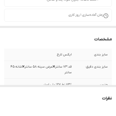
زمان آماده‌سازی
1
روز کاری
مشخصات
سایز بندی
ایکس لارج
سایز بندی دقیق:
قد:۷۳ سانتر❌عرض سینه:۵۸ سانتر❌شانه:۴۵
سانتر
جنس
۷۳٪ نخ ۲۷٪ پلی استر
ساخت
چین
نظرات