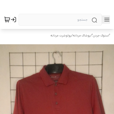
"استوک جردن"
/
پوشاک مردانه
/
پولوشرت مردانه