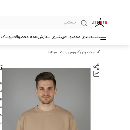
دسته‌بندی محصولات
پیگیری سفارش
همه محصولات
پوشاک م
"استوک جردن"
/
دورس و ژاکت مردانه
ژا
AL
بر
دس
بر
سا
ج
س