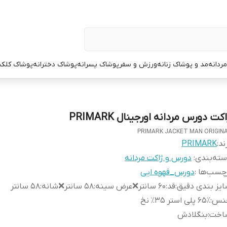
ردانه
مد و پوشاک زنانه
ورزش و سفر
پوشاک پسرانه
پوشاک دخترانه
پوشاک کلک
کت دورس مردانه اورجینال PRIMARK
PRIMARK JACKET MAN ORIGIN
ند:
PRIMARK
ته‌بندی
:
دورس و ژاکت مردانه
چسب‌ها :
دورس_قهوه ایی
یز بندی دقیق
:
قد:۶۰ سانتر❌عرض سینه:۵۸ سانتر❌شانه:۵۸ سانتر
نس
:
۶۵٪ پلی استر ۳۵٪ نخ
اخت
:
بنگلادش