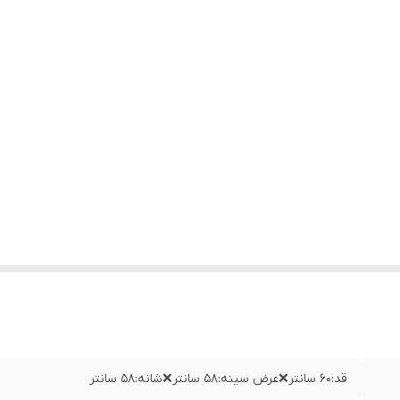
قد:۶۰ سانتر❌عرض سینه:۵۸ سانتر❌شانه:۵۸ سانتر