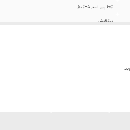
۶۵٪ پلی استر ۳۵٪ نخ
بنگلادش
ید.