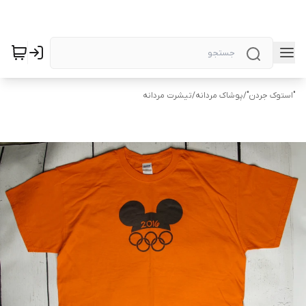
"استوک جردن"
/
پوشاک مردانه
/
تیشرت مردانه