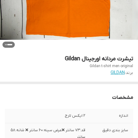
تیشرت مردانه اورجینال Gildan
Gildan t-shirt men original
برند:
GILDAN
مشخصات
اندازه
2 ایکس لارج
سایز بندی دقیق
قد:۷۳ سانتر ❌عرض سینه:۶۰ سانتر ❌ شانه:۵۸
سانتر