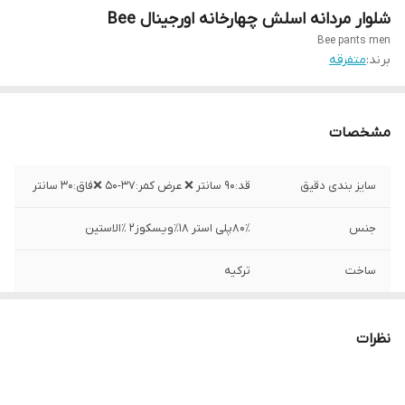
شلوار مردانه اسلش چهارخانه اورجینال Bee
Bee pants men
برند:
متفرقه
مشخصات
سایز بندی دقیق
قد:۹۰ سانتر ❌ عرض کمر:۳۷-۵۰ ❌فاق:۳۰ سانتر
جنس
۸۰٪پلی استر ۱۸٪ویسکوز۲ ٪الاستین
ساخت
ترکیه
نظرات