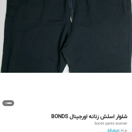
شلوار اسلش زنانه اورجینال BONDS
bonds pants women
برند:
متفرقه