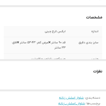
مشخصات
اندازه
ایکس لارج چینی
سایز بندی دقیق
قد:۹۰ سانتر ❌عرض کمر: ۴۳-۵۳ سانتر ❌فاق:
۳۳ سانتر
جنس
ویسکوس نایلون و الاستین
ساخت
سفارش استرالیا ساخت چین
نظرات
دسته‌بندی
:
شلوار اسلش زنانه
برچسب‌ها :
شلوار_اسلش_زنانه