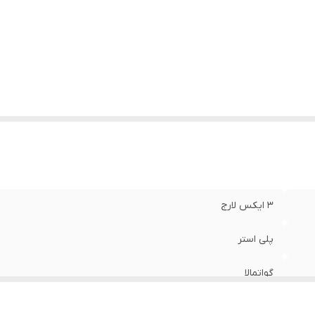
3 ایکس لارج
پلی استر
گواتمالا