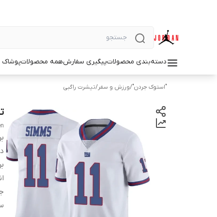
دسته‌بندی محصولات
پیگیری سفارش
همه محصولات
پوشاک م
"استوک جردن"
/
ورزش و سفر
/
تیشرت راگبی
تی
en
بر
دس
بر
ان
ج
س