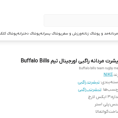
ردانه
مد و پوشاک زنانه
ورزش و سفر
پوشاک پسرانه
پوشاک دخترانه
پوشاک کلک
شرت مردانه راگبی اورجینال تیم Buffalo Bills
Buffalo bills team rugby m
ند:
NIKE
ته‌بندی
:
تیشرت راگبی
چسب‌ها :
تیشرت_راگبی
دازه
:
3 ایکس لارج
نس
:
پلی استر
اخت
:
گواتمالا