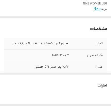
NIKE WOMEN LEG
برند:
Nike
مشخصات
اندازه
🔸️دور کمر : ۷۰-۹۰ سانتر 🔸️قد لگ : ۸۸ سانتر
تگ محصول
CJ1893-073
جنس
78% پلی استر ۲۲ ٪ الاستین
ساخت
کامبوج
نظرات