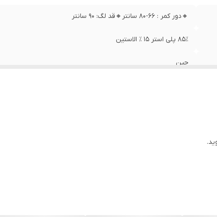
🔸️دور کمر : ۶۶-۸۰ سانتر🔸️قد لگ: ۹۰ سانتر
۸۵٪ پلی استر ۱۵ ٪ الاستین
چین
ید.