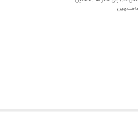
نس
:
۸۵٪ پلی استر ۱۵ ٪ الاستین
اخت
:
چین