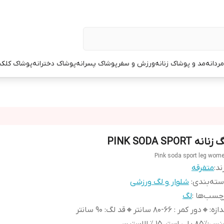
ردانه
مد و پوشاک زنانه
ورزش و سفر
پوشاک پسرانه
پوشاک دخترانه
پوشاک کلک
زنانه PINK SODA SPORT
Pink soda sport leg wom
ند:
متفرقه
ته‌بندی
:
شلوار و لگ ورزشی
چسب‌ها :
لگ
دازه
:
🔸️دور کمر : ۶۶-۸۰ سانتر🔸️قد لگ: ۹۰ سانتر