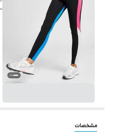
ج
س
مشخصات