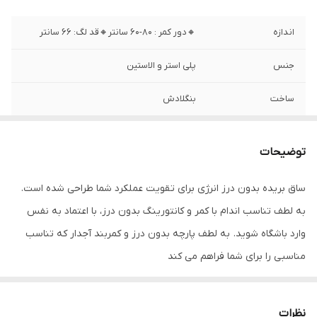
اندازه
🔸️دور کمر : ۸۰-۶۰ سانتر🔸️قد لگ: ۶۶ سانتر
جنس
پلی استر و الاستین
ساخت
بنگلادش
توضیحات
ساق بریده بدون درز انرژی برای تقویت عملکرد شما طراحی شده است.
به لطف تناسب اندام با کمر و کانتورینگ بدون درز، با اعتماد به نفس
وارد باشگاه شوید. به لطف پارچه بدون درز و کمربند آجدار که تناسب
مناسبی را برای شما فراهم می کند
مراقب باشید: این محصول ظریف است، بنابراین لطفاً هنگام شستشو و
پوشیدن مراقب باشید.
نظرات