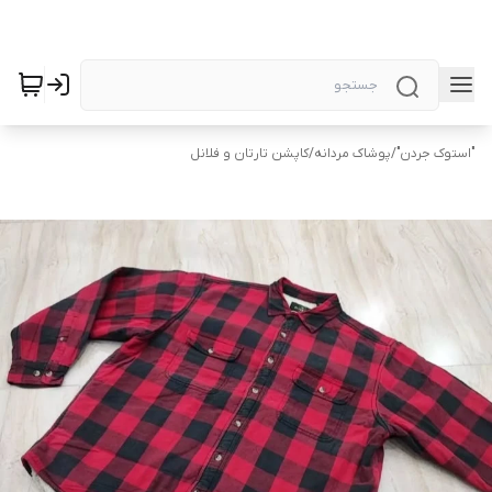
"استوک جردن"
/
پوشاک مردانه
/
کاپشن تارتان و فلانل