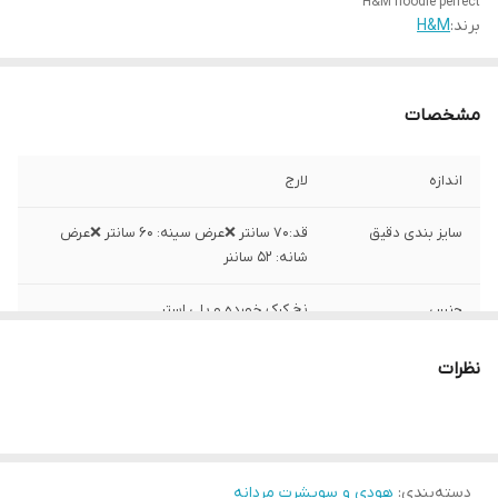
H&M hoodie perfect
برند:
H&M
مشخصات
اندازه
لارج
سایز بندی دقیق
قد:۷۰ سانتر ❌عرض سینه: ۶۰ سانتر ❌عرض
شانه: ۵۲ ساننر
جنس
نخ کرک خورده و پلی استر
ساخت
کامبوج
نظرات
اطلاعات بیشتر
۰۹۳۵۹۱۸۵۷۵۶
واتساپ :
دسته‌بندی
:
هودی و سویشرت مردانه