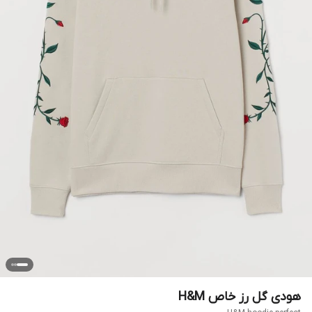
هودی گل رز خاص H&M