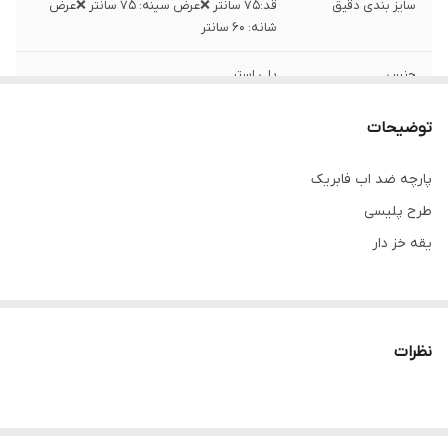
سایز بندی دقیق
قد:۷۵ سانتر ❌عرض سینه: ۷۵ سانتر ❌عرض
شانه: ۶۰ سانتر
جنس
پلی استر
ساخت
چین
توضیحات
اطلاعات بیشتر
۰۹۳۵۹۱۸۵۷۵۶
پارچه ضد اب فابریک
واتساپ :
طرح پلیسی
یقه خز دار
نظرات