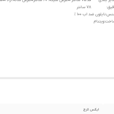
یز بندی
قد:۷۵ سانتر ❌عرض سینه: ۶۰ سانتر❌عرض شانه:از
قیق
:
۷۸ سانتر
نس
:
نایلون ضد اب ۱۰۰ ٪
اخت
:
ویتنام
ایکس لارج