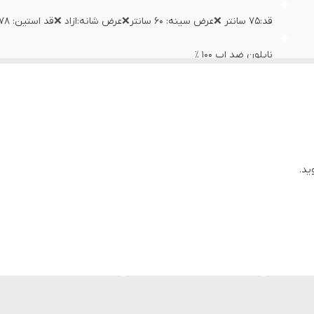
قد:۷۵ سانتر ❌عرض سینه: ۶۰ سانتر❌عرض شانه:ازاد ❌قد استین: ۷۸ سانتر
نایلون ضد اب ۱۰۰ ٪
ویتنام
ید.