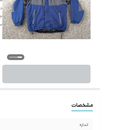
سا
د
ج
س
مشخصات
اندازه