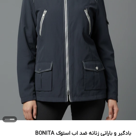
بادگیر و بارانی زنانه ضد اب استوک BONITA