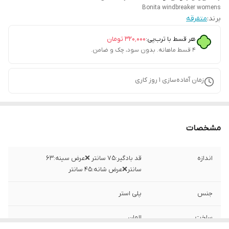
Bonita windbreaker womens
برند:
متفرقه
هر قسط با ترب‌پی:
۳۲۰٬۰۰۰
تومان
۴ قسط ماهانه. بدون سود، چک و ضامن.
زمان آماده‌سازی
1
روز کاری
مشخصات
اندازه
قد بادگیر:۷۵ سانتر ❌عرض سینه:۶۳
سانتر❌عرض شانه:۴۵ سانتر
جنس
پلی استر
ساخت
المان