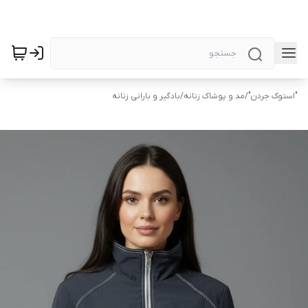
"استوک جردن"
/
مد و پوشاک زنانه
/
بادگیر و بارانی زنانه