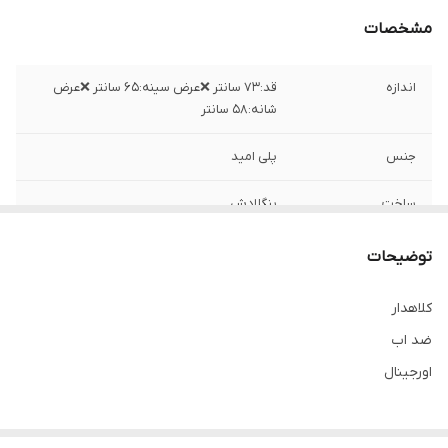
مشخصات
اندازه
قد:۷۳ سانتر ❌عرض سینه:۶۵ سانتر ❌عرض
شانه:۵۸ سانتر
جنس
پلی امید
ساخت
بنگلادش
توضیحات
کلاهدار
ضد اب
اورجینال