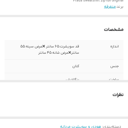
Prada sweatshirt zip full original
برند:
متفرقه
مشخصات
اندازه
قد سویشرت:۶۵ سانتر ❌عرض سینه:۵۵
سانتر❌عرض شانه:۴۵ سانتر
جنس
کتان
ساخت
بنگلادش
نظرات
دسته‌بندی
:
هودی و سویشرت مردانه