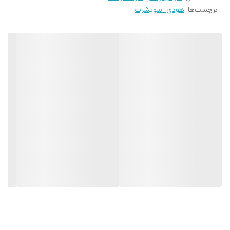
برچسب‌ها :
هودی_سویشرت