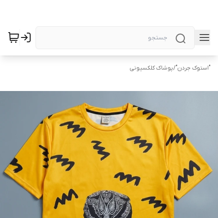
"استوک جردن"
/
پوشاک کلکسیونی