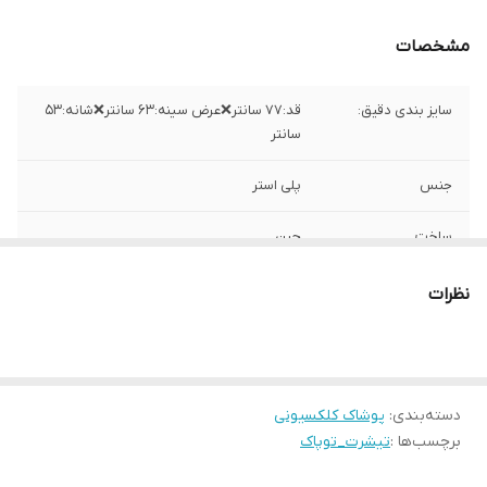
مشخصات
سایز بندی دقیق:
قد:۷۷ سانتر❌عرض سینه:۶۳ سانتر❌شانه:۵۳
سانتر
جنس
پلی استر
ساخت
چین
نظرات
دسته‌بندی
:
پوشاک کلکسیونی
برچسب‌ها :
تیشرت_توپاک