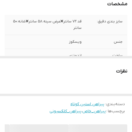
مشخصات
سایز بندی دقیق:
قد:۷۲ سانتر❌عرض سینه:۵۸ سانتر❌شانه:۵۰
سانتر
جنس
ویسکوز
ساخت
اندونزی
نظرات
دسته‌بندی
:
پیراهن استین کوتاه
برچسب‌ها :
پیراهن_خاص
،
پیراهن_کلکسیونی