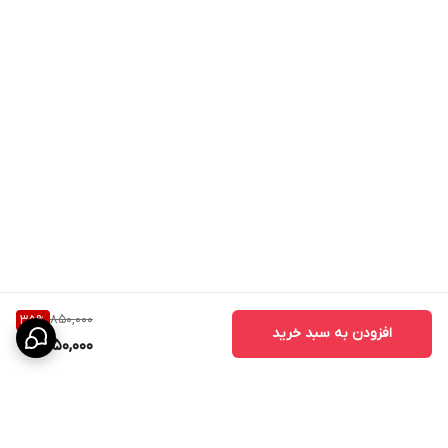
850,000
35
%
افزودن به سبد خرید
550,000