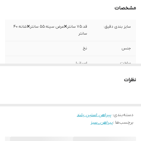
مشخصات
سایز بندی دقیق:
قد:۷۵ سانتر❌عرض سینه:۵۵ سانتر❌شانه:۴۰
سانتر
جنس
نخ
ساخت
اسپانیا
نظرات
دسته‌بندی
:
پیراهن استین بلند
برچسب‌ها :
پیراهن_سبز