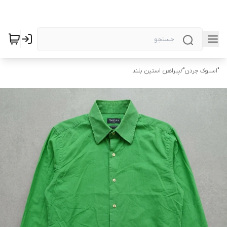
"استوک جردن"
/
پیراهن استین بلند