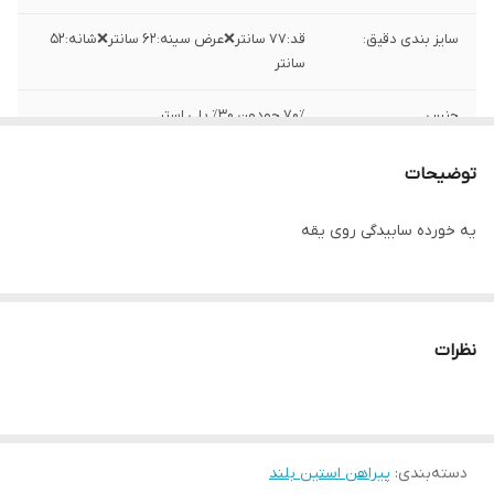
سایز بندی دقیق:
قد:۷۷ سانتر❌عرض سینه:۶۲ سانتر❌شانه:۵۲
سانتر
جنس
۷۰٪ جودون ۳۰٪ پلی استر
ساخت
بنگلادش
توضیحات
یه خورده سابیدگی روی یقه
نظرات
دسته‌بندی
:
پیراهن استین بلند