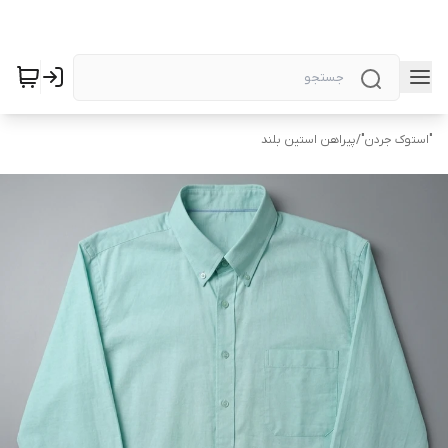
"استوک جردن"
/
پیراهن استین بلند