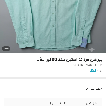
پیراهن مردانه استین بلند تاناکورا J&J
J&J SHIRT MAN STOCK
برند:
J&J
مشخصات
سایز بندی:
۲ ایکس لارج