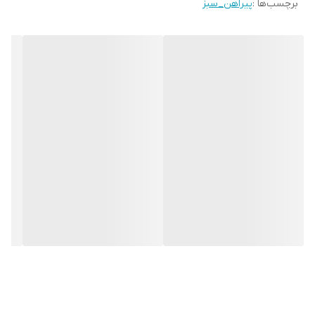
برچسب‌ها :
پیراهن_سبز