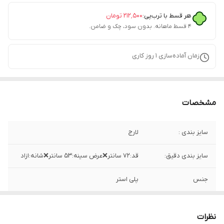
هر قسط با ترب‌پی:
۲۱۲٬۵۰۰
تومان
۴ قسط ماهانه. بدون سود، چک و ضامن.
زمان آماده‌سازی
1
روز کاری
مشخصات
سایز بندی :
لارج
سایز بندی دقیق:
قد:۷۲ سانتر❌عرض سینه:۵۳ سانتر❌شانه:ازاد
جنس
پلی استر
ساخت
چین
نظرات