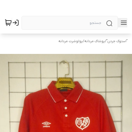
"استوک جردن"
/
پوشاک مردانه
/
پولوشرت مردانه