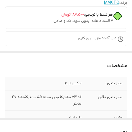
برند:
MAKITO
هر قسط با ترب‌پی:
۱۸۷٬۵۰۰
تومان
۴ قسط ماهانه. بدون سود، چک و ضامن.
زمان آماده‌سازی
1
روز کاری
مشخصات
سایز بندی :
ایکس لارج
سایز بندی دقیق:
قد:۷۳ سانتر❌عرض سینه:۵۵ سانتر❌شانه:۴۷
سانتر
جنس
پلی استر
ساخت
چین