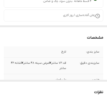
۴ قسط ماهانه. بدون سود، چک و ضامن.
زمان آماده‌سازی
1
روز کاری
مشخصات
سایز بندی:
لارج
سایزبندی دقیق:
قد:۷۲ سانتر❌عرض سینه ۴۸ سانتر❌شانه:۴۲
سانتر
جنس
پلی استر
ساخت
لائوس
نظرات