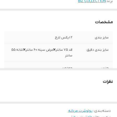
برند:
BIZ COLLECTION
مشخصات
سایز بندی
۲ ایکس لارج
سایز بندی دقیق:
قد ۷۵ سانتر❌عرض سینه:۶۰ سانتر❌شانه:۵۵
سانتر
جنس
جودون
ساخت
بنگلادش
نظرات
دسته‌بندی
:
پولوشرت مردانه