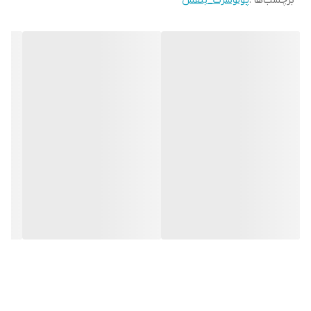
برچسب‌ها :
پولوشرت_بنفش