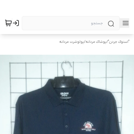
"استوک جردن"
/
پوشاک مردانه
/
پولوشرت مردانه