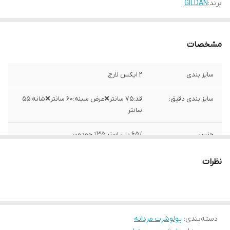
برند:
GILDAN
مشخصات
سایز بندی
۲ ایکس لارج
سایز بندی دقیق:
قد:۷۵ سانتر❌عرض سینه:۶۰ سانتر❌شانه:۵۵
سانتر
جنس
۶۵٪ پلی استر ۳۵٪ جودون
ساخت
هندوراس
نظرات
دسته‌بندی
:
پولوشرت مردانه