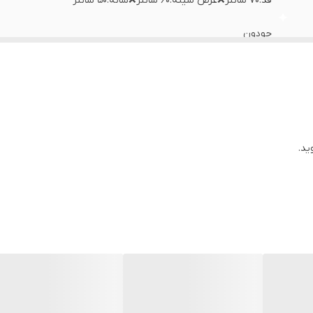
قد:۷۰ سانتر❌عرض سینه:۶۰ سانتر❌شانه:۵۰ سانتر
جودون
بنگلادش
ید.