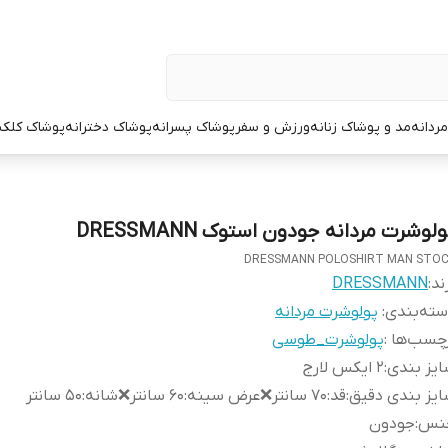
ردانه
مد و پوشاک زنانه
ورزش و سفر
پوشاک پسرانه
پوشاک دخترانه
پوشاک کلک
لوشرت مردانه جودون استوک DRESSMANN
DRESSMANN POLOSHIRT MAN STO
ند:
DRESSMANN
ته‌بندی
:
پولوشرت مردانه
چسب‌ها :
پولوشرت_طوسی
یز بندی
:
۲ ایکس لارج
یز بندی دقیق
:
قد:۷۰ سانتر❌عرض سینه:۶۰ سانتر❌شانه:۵۰ سانتر
نس
:
جودون