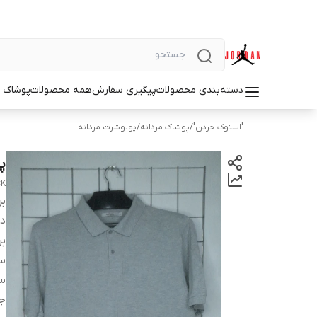
دسته‌بندی محصولات
پیگیری سفارش
همه محصولات
پوشاک م
"استوک جردن"
/
پوشاک مردانه
/
پولوشرت مردانه
پو
CK
بر
دس
بر
سا
سا
ج