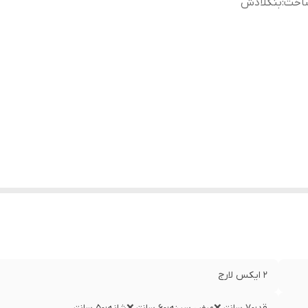
اخت
:
بنگلادش
۲ ایکس لارج