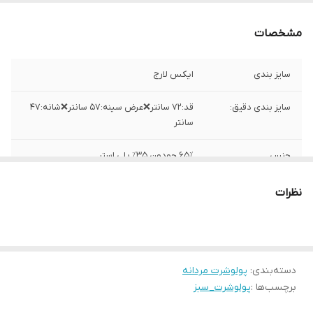
مشخصات
سایز بندی
ایکس لارج
سایز بندی دقیق:
قد:۷۲ سانتر❌عرض سینه:۵۷ سانتر❌شانه:۴۷
سانتر
جنس
۶۵٪ جودون ۳۵٪ پلی استر
ساخت
هندوستان
نظرات
دسته‌بندی
:
پولوشرت مردانه
برچسب‌ها :
پولوشرت_سبز