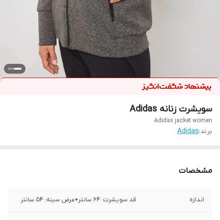
سویشرت زنانه Adidas
Adidas jacket women
برند:
Adidas
مشخصات
اندازه
قد سویشرت: ۶۴ سانتر▪️عرض سینه: ۵۴ سانتر