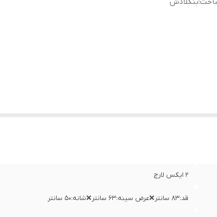
اخت
:
بنگلادش
۲ ایکس لارج
قد:۸۳ سانتر❌عرض سینه:۶۳ سانتر❌شانه:۵۰ سانتر