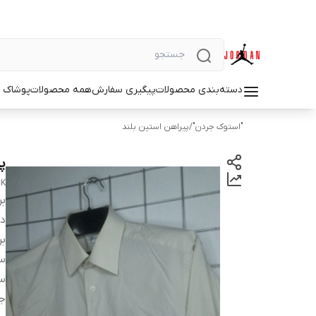
دسته‌بندی محصولات
پیگیری سفارش
همه محصولات
پوشاک م
"استوک جردن"
/
پیراهن استین بلند
پی
CK
بر
دس
بر
سا
سا
ج