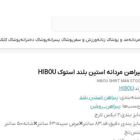
ردانه
مد و پوشاک زنانه
ورزش و سفر
پوشاک پسرانه
پوشاک دخترانه
پوشاک کلک
راهن مردانه استین بلند استوک HIBOU
HIBOU SHIRT MAN STO
ند:
HIBOU
ته‌بندی
:
پیراهن استین بلند
چسب‌ها :
پیراهن_روشن
یز بندی
:
۲ ایکس لارج
یز بندی دقیق:
:
قد:۸۳ سانتر❌عرض سینه:۶۳ سانتر❌شانه:۵۰ سانتر
نس
:
نخ