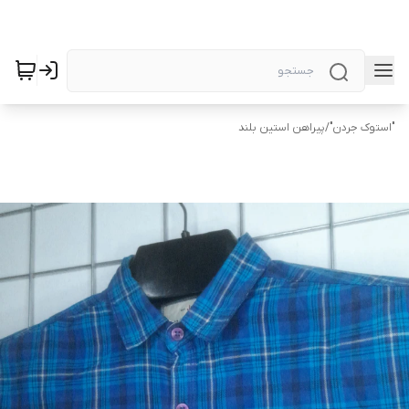
"استوک جردن"
/
پیراهن استین بلند