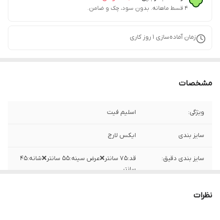
۴ قسط ماهانه. بدون سود، چک و ضامن.
زمان آماده‌سازی
1
روز کاری
مشخصات
ویژگی:
اسلیم فیت
سایز بندی
ایکس لارج
سایز بندی دقیق:
قد:۷۵ سانتر❌عرض سینه:۵۵ سانتر❌شانه:۴۵
سانتر
جنس
نخ
نظرات
ساخت
هندوستان