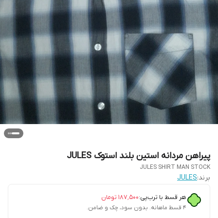
پیراهن مردانه استین بلند استوک JULES
JULES SHIRT MAN STOCK
برند:
JULES
هر قسط با ترب‌پی:
۱۸۷٬۵۰۰
تومان
۴ قسط ماهانه. بدون سود، چک و ضامن.