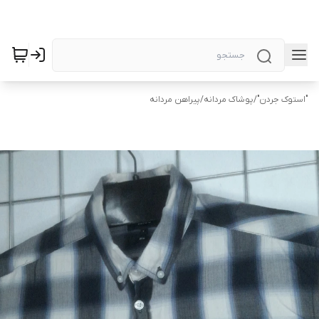
"استوک جردن"
/
پوشاک مردانه
/
پیراهن مردانه