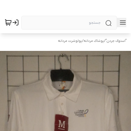
"استوک جردن"
/
پوشاک مردانه
/
پولوشرت مردانه