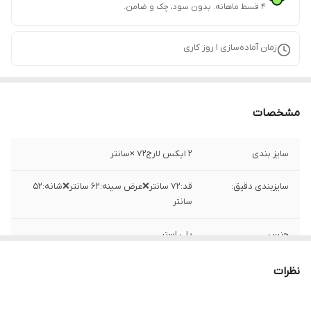
۴ قسط ماهانه. بدون سود، چک و ضامن.
زمان آماده‌سازی
1
روز کاری
مشخصات
سایز بندی
۲ ایکس لارج۷۲ ×سانتر
سایزبندی دقیق:
قد:۷۲ سانتر❌عرض سینه:۶۲ سانتر❌شانه:۵۲
سانتر
جنس
پلی استر
ساخت
مصر
نظرات