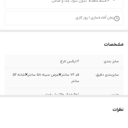
۴ قسط ماهانه. بدون سود، چک و ضامن.
زمان آماده‌سازی
1
روز کاری
مشخصات
سایز بندی
۲ ایکس لارج
سایزبندی دقیق:
قد:۷۲ سانتر❌عرض سینه:۵۸ سانتر❌شانه:۵۲
سانتر
جنس
۵۰٪ مدال ۵۰٪ پلی استر
ساخت
فلاند
نظرات