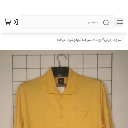
"استوک جردن"
/
پوشاک مردانه
/
پولوشرت مردانه