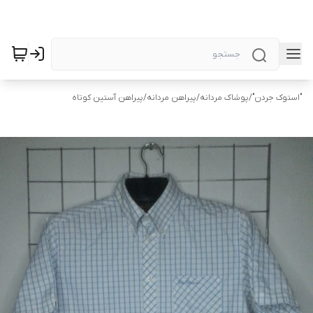
"استوک جردن"
/
پوشاک مردانه
/
پیراهن مردانه
/
پیراهن آستین کوتاه