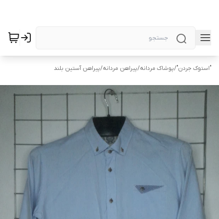
"استوک جردن"
/
پوشاک مردانه
/
پیراهن مردانه
/
پیراهن آستین بلند