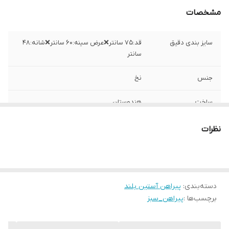
مشخصات
سایز بندی دقیق
قد:۷۵ سانتر❌عرض سینه:۶۰ سانتر❌شانه:۴۸
سانتر
جنس
نخ
ساخت
هندوستان
نظرات
دسته‌بندی
:
پیراهن آستین بلند
برچسب‌ها :
پیراهن_سبز