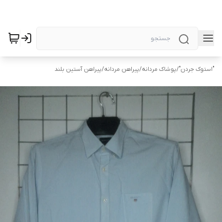
"استوک جردن"
/
پوشاک مردانه
/
پیراهن مردانه
/
پیراهن آستین بلند