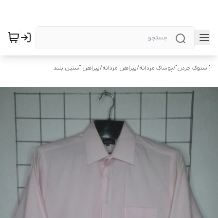
"استوک جردن"
/
پوشاک مردانه
/
پیراهن مردانه
/
پیراهن آستین بلند