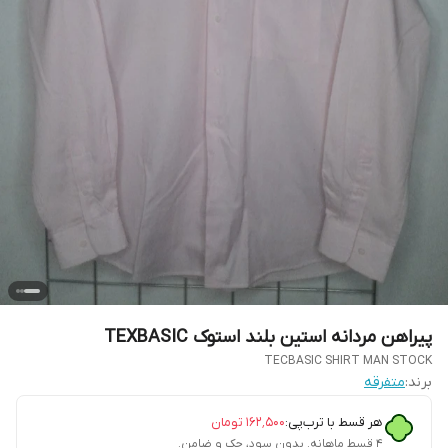
پیراهن مردانه استین بلند استوک TEXBASIC
TECBASIC SHIRT MAN STOCK
برند:
متفرقه
هر قسط با ترب‌پی:
۱۶۲٬۵۰۰
تومان
۴ قسط ماهانه. بدون سود، چک و ضامن.