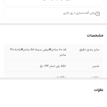
زمان آماده‌سازی
1
روز کاری
مشخصات
سایز بندی دقیق
قد:۸۰ سانتر❌عرض سینه:۵۸ سانتر❌شانه:۴۸
سانتر
جنس
۵۵٪ پلی استر ۴۴٪ نخ
ساخت
بنگلادش
نظرات