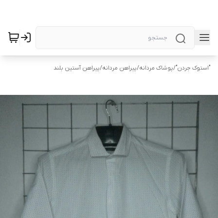
"استوک جردن"
/
پوشاک مردانه
/
پیراهن مردانه
/
پیراهن آستین بلند